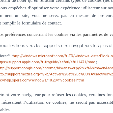
ortant de noter qu’en refusant certains types de cookies (les 
ous empêchez d’optimiser votre expérience utilisateur sur not
uemment un site, vous ne serez pas en mesure de pré-enre
e remplir le formulaire de contact.
s préférences concernant les cookies via les paramètres de vo
voici les liens vers les supports des navigateurs les plus uti
lorer™ :
http://windows.microsoft.com/fr-FR/windows-vista/Block-o
tps://support.apple.com/fr-fr/guide/safari/sfri11471/mac
;
ttp://support.google.com/chrome/bin/answer.py?hl=fr&hlrm=en&a
ttp://support.mozilla.org/fr/kb/Activer%20et%20d%C3%A9sactiver%
p://help.opera.com/Windows/10.20/fr/cookies.html
.
trant votre navigateur pour refuser les cookies, certaines fonc
 nécessitent l’utilisation de cookies, ne seront pas accessi
ables.