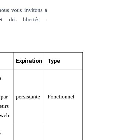
nous vous invitons à
et des libertés :
Expiration
Type
s
 par
persistante
Fonctionnel
teurs
e web
s