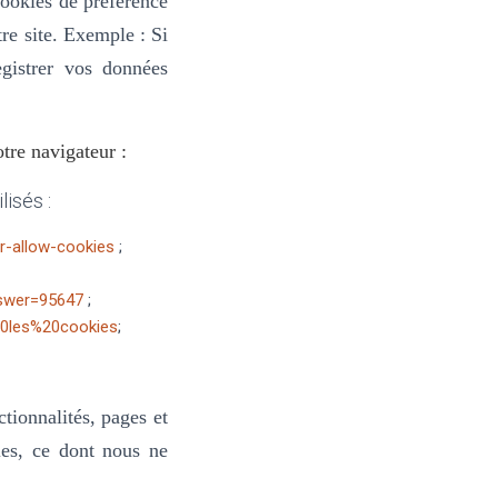
cookies de préférence
re site.
Exemple : Si
gistrer vos données
tre navigateur :
lisés :
r-allow-cookies
;
nswer=95647
;
20les%20cookies
;
tionnalités, pages et
bles, ce dont nous ne