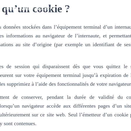
 qu’un cookie ?
QUI SOMMES- NOUS ?
NOS VIANDES
NOTRE CHAR
PASSEZ COMMANDE
LIVRE D’OR
ACTU
 données stockées dans l’équipement terminal d’un internaut
es informations au navigateur de l’internaute, et permettan
ations au site d’origine (par exemple un identifiant de ses
ies de session qui disparaissent dès que vous quittez le 
urent sur votre équipement terminal jusqu’à expiration de 
es supprimiez à l’aide des fonctionnalités de votre navigateur
ttent de conserver, pendant la durée de validité du co
 lorsqu’un navigateur accède aux différentes pages d’un si
ultérieurement sur ce site web. Seul l’émetteur d’un cookie 
 y sont contenues.