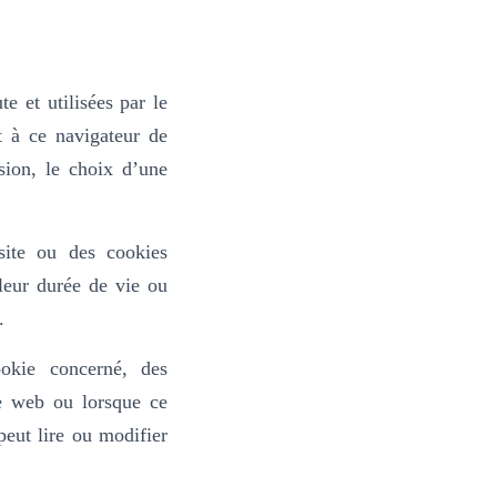
CUTERIE
NOS POINTS DE VENTE
TARIFS
ALITÉS
CONTACT
e et utilisées par le
t à ce navigateur de
sion, le choix d’une
site ou des cookies
leur durée de vie ou
.
okie concerné, des
te web ou lorsque ce
peut lire ou modifier