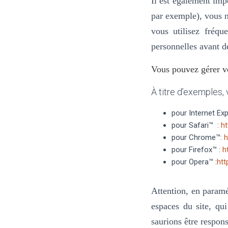
Il est également imp
par exemple), vous n
vous utilisez fréq
personnelles avant d
Vous pouvez gérer vo
À titre d’exemples, 
pour Internet Exp
pour Safari™ :
ht
pour Chrome™:
h
pour Firefox™ :
h
pour Opera™ :
htt
Attention, en paramé
espaces du site, qui
saurions être respons