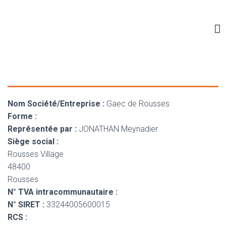
QUI SOMMES- NOUS ?
NOTRE CHARCUTERIE
NOS POINTS DE VENTE
PASSEZ COMMANDE
Nom Société/Entreprise :
Gaec de Rousses
Forme :
Représentée par :
JONATHAN Meynadier
Siège social :
Rousses Village
48400
Rousses
N° TVA intracommunautaire :
N° SIRET :
33244005600015
RCS :